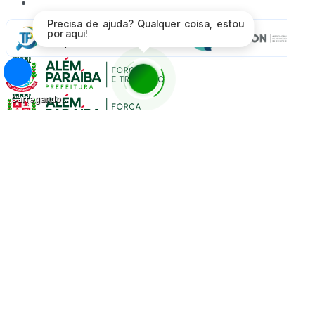
Proteção de Dados - LGPD
Precisa de ajuda? Qualquer coisa, estou
por aqui!
Radar da
Transparência
Carregando...
Página Inicial
A Cidade
Prefeitura
Poder Executivo
Secretarias