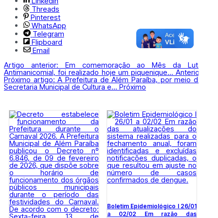
LinkedIn
Threads
Pinterest
WhatsApp
Telegram
Flipboard
Email
Artigo anterior: Em comemoração ao Mês da Luta
Antimanicomial, foi realizado hoje um piquenique...
Anterior
Próximo artigo: A Prefeitura de Além Paraíba, por meio da
Secretaria Municipal de Cultura e...
Próximo
Boletim Epidemiológico l 26/01
a 02/02 Em razão das