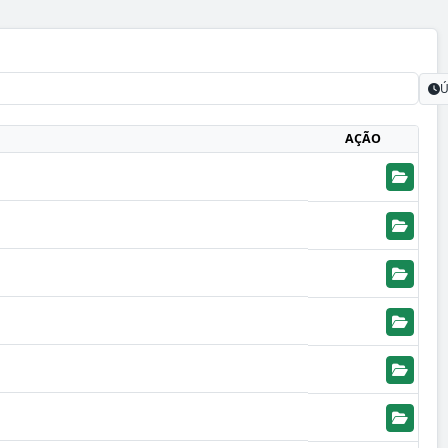
Ú
AÇÃO