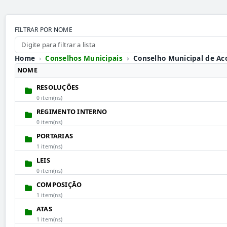
FILTRAR POR NOME
Home
Conselhos Municipais
Conselho Municipal de 
NOME
RESOLUÇÕES
0 item(ns)
REGIMENTO INTERNO
0 item(ns)
PORTARIAS
1 item(ns)
LEIS
0 item(ns)
COMPOSIÇÃO
1 item(ns)
ATAS
1 item(ns)