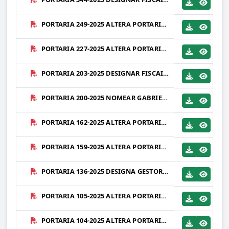
PORTARIA 249-2025 ALTERA PORTARIA 136-2025 - DESIGNA GESTORES DE CONTRATO.PDF
PORTARIA 227-2025 ALTERA PORTARIA 397-2024 - FISCAIS DE OBRAS - CONTRATO 098-2024 - PRO SOLUÇÕES SERVIÇOS.PDF
PORTARIA 203-2025 DESIGNAR FISCAIS DO CONTRATO 003-2025 - COMPROMISSO AMBIENTAL.PDF
PORTARIA 200-2025 NOMEAR GABRIELLE CITRÂNGULO DUTRA - DIVISÃO DE CONTROLE DE CONVÊNIOS E CONTRATOS.PDF
PORTARIA 162-2025 ALTERA PORTARIA 136-2025 - DESIGNA GESTORES DE CONTRATO.PDF
PORTARIA 159-2025 ALTERA PORTARIA 207-2024 - FISCAIS DE OBRAS - CONTRATO 038-2022 - JMR ENGENHARIA.PDF
PORTARIA 136-2025 DESIGNA GESTORES DE CONTRATO QUE ESPECIFICA - REVOGA PORTARIA 048-2024 E ALTERAÇÕES.PDF
PORTARIA 105-2025 ALTERA PORTARIA 433-2024 - FISCAIS DE OBRAS - CONTRATO 117-2024 - EWW INCORPORAÇÕES E SERVIÇOS LTDA - ME.PDF
PORTARIA 104-2025 ALTERA PORTARIA 422-2024 - FISCAIS DE OBRAS - CONTRATO 113-2024 - ALTERNATIVA ELÉTRICA.PDF