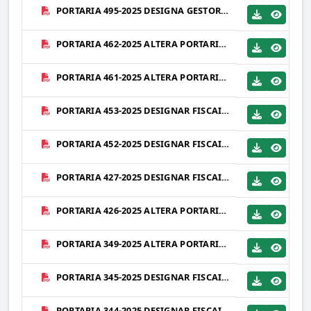
PORTARIA 495-2025 DESIGNA GESTORES DE CONTRATO QUE ESPECIFICA - REVOGA PORTARIA 136-2025 E ALTERAÇÕES.PDF
PORTARIA 462-2025 ALTERA PORTARIA 136-2025 - DESIGNA GESTOR DE CONTRATOS - REVOGA PORTARIA 426-2025.PDF
PORTARIA 461-2025 ALTERA PORTARIA 397-2024 - FISCAIS DE OBRAS - CONTRATO 098-2024 - PRO SOLUÇÕES SERVIÇOS.PDF
PORTARIA 453-2025 DESIGNAR FISCAIS DO CONTRATO 073-2025 - EVERALDO JOSÉ TEIXEIRA DE ALMEIDA - ME.PDF
PORTARIA 452-2025 DESIGNAR FISCAIS DO CONTRATO 069-2025 - L8 GROUP SA.PDF
PORTARIA 427-2025 DESIGNAR FISCAIS DO CONTRATO 068-2025 - FUTURE SOLUÇÕES EM CONSTRUÇÕES.PDF
PORTARIA 426-2025 ALTERA PORTARIA 136-2025 - DESIGNA GESTOR DE CONTRATOS.PDF
PORTARIA 349-2025 ALTERA PORTARIA 136-2025 - DESIGNA GESTOR DE CONTRATO.PDF
PORTARIA 345-2025 DESIGNAR FISCAIS DO CONTRATO 041-2025 - FUTURE SOLUÇÕES EM CONSTRUÇÕES.PDF
PORTARIA 344-2025 DESIGNAR FISCAIS DO CONTRATO 040-2025 - FUTURE SOLUÇÕES EM CONSTRUÇÕES.PDF