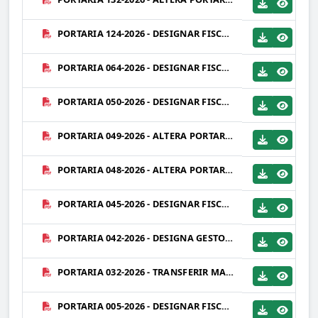
PORTARIA 124-2026 - DESIGNAR FISCAIS DO CONTRATO 052-2026 - FUTURE SOLUÇÕES EM CONSTRUÇÕES LTDA ME.PDF
PORTARIA 064-2026 - DESIGNAR FISCAIS DO CONTRATO 143-2025 - ANGULAR ENGENHARIA E CONSTRUÇÕES LTDA.PDF
PORTARIA 050-2026 - DESIGNAR FISCAIS DO CONTRATO 004-2026 - COMPROMISO AMBIENTAL.PDF
PORTARIA 049-2026 - ALTERA PORTARIA 005-2026 FISCAIS DO CONTRATO 141-2025 - SENGE DE SAPUCAIA CONSTRUÇÕES LTDA EPP.PDF
PORTARIA 048-2026 - ALTERA PORTARIA 547-2025 DESIGNAR FISCAIS DO CONTRATO 138-2025 QUALIS CONSTRUÇÕES E SERVIÇOS LTDA.PDF
PORTARIA 045-2026 - DESIGNAR FISCAIS DO CONTRATO 011-2026 - DUO PROJETOS.PDF
PORTARIA 042-2026 - DESIGNA GESTORES DE CONTRATO QUE ESPECIFICA - REVOGA PORTARIA 495-2025 E ALTERAÇÕES.PDF
PORTARIA 032-2026 - TRANSFERIR MARIA CLARA FERREIRA DE CARVALHO LIMA - DIVISÃO DE CONTROLE DE CONVÊNIOS E CONTRATOS.PDF
PORTARIA 005-2026 - DESIGNAR FISCAIS DO CONTRATO 141-2025 - SENGE DE SAPUCAIA CONSTRUÇÕES LTDA EPP.PDF