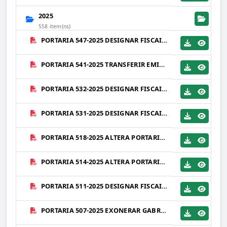
2025
558 item(ns)
PORTARIA 547-2025 DESIGNAR FISCAIS DO CONTRATO 138-2025 - QUALIS CONSTRUÇÕES E SERVIÇOS LTDA.PDF
PORTARIA 541-2025 TRANSFERIR EMILLY ROSA BARBOSA - DIVISÃO DE CONTROLE DE CONVÊNIOS E CONTRATOS.PDF
PORTARIA 532-2025 DESIGNAR FISCAIS DO CONTRATO 109-2025 - SENGE DE SAPUCAIA CONSTRUÇÕES LTDA EPP.PDF
PORTARIA 531-2025 DESIGNAR FISCAIS DO CONTRATO 122-2025 - FUTURE SOLUÇÕES EM CONSTRUÇÕES.PDF
PORTARIA 518-2025 ALTERA PORTARIA 495-2025 - DESIGNA GESTOR DE CONTRATOS.PDF
PORTARIA 514-2025 ALTERA PORTARIA 495-2025 - DESIGNA GESTORES DE CONTRATO.PDF
PORTARIA 511-2025 DESIGNAR FISCAIS DO CONTRATO 098-2025 - SENGE DE SAPUCAIA CONSTRUÇÕES LTDA EPP.PDF
PORTARIA 507-2025 EXONERAR GABRIELLE CITRÂNGULO DUTRA - DIVISÃO DE CONTROLE DE CONVÊNIOS E CONTRATOS.PDF