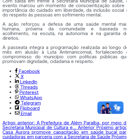
Com saída em frente à Secretaria Municipal de Saúde, o
evento marcou um momento de conscientização sobre a
importância do cuidado em liberdade, da inclusão social e
do respeito às pessoas em sofrimento mental.
A ação reforçou a defesa de uma saúde mental mais
humana, próxima da comunidade e baseada no
acolhimento, na escuta, na autonomia e na garantia de
direitos.
A passeata integra a programação realizada ao longo do
mês em alusão à Luta Antimanicomial, fortalecendo o
compromisso do município com políticas públicas que
promovam dignidade, cidadania e respeito.
Facebook
X
LinkedIn
Threads
Pinterest
WhatsApp
Telegram
Flipboard
Email
Artigo anterior: A Prefeitura de Além Paraíba, por meio da
Secretaria Municipal de Cultura e...
Anterior
Próximo artigo:
Casa Aurora promove capacitação em saúde bucal para
cuidadoras em parceria com a Secretaria de Saúde
Próximo