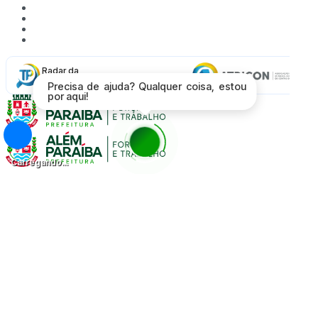
Acessibilidade
Mapa do Site
Política de Privacidade
Proteção de Dados - LGPD
Radar da
Transparência
Precisa de ajuda? Qualquer coisa, estou
por aqui!
Carregando...
Página Inicial
A Cidade