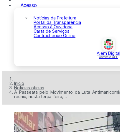
Acesso
Notícias da Prefeitura
Portal da Transparência
Acesso à Ouvidoria
Carta de Serviços
Contracheque Online
Além Digital
Acesse o APP
Início
Noticias oficias
A Passeata pelo Movimento da Luta Antimanicomial
reuniu, nesta terça-feira,...