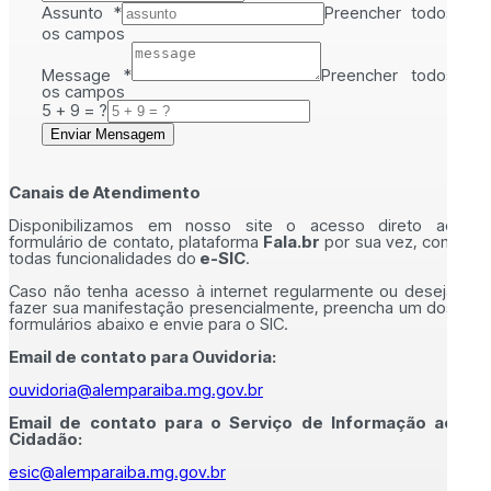
Assunto
*
Preencher todos
os campos
Message
*
Preencher todos
os campos
5 + 9 = ?
Enviar Mensagem
Canais de Atendimento
Disponibilizamos em nosso site o acesso direto ao
formulário de contato, plataforma
Fala.br
por sua vez, com
todas funcionalidades do
e-SIC
.
Caso não tenha acesso à internet regularmente ou deseja
fazer sua manifestação presencialmente, preencha um dos
formulários abaixo e envie para o SIC.
Email de contato para Ouvidoria:
ouvidoria@alemparaiba.mg.gov.br
Email de contato para o Serviço de Informação ao
Cidadão:
esic@alemparaiba.mg.gov.br