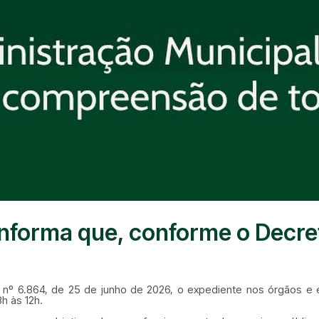
informa que, conforme o Decreto
 nº 6.864, de 25 de junho de 2026, o expediente nos órgãos e e
h às 12h.