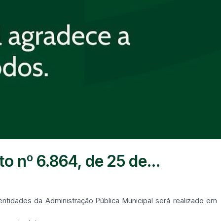
 nº 6.864, de 25 de...
ntidades da Administração Pública Municipal será realizado em