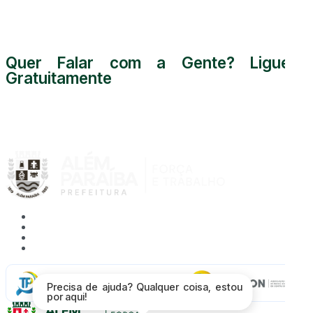
Quer Falar com a Gente? Ligue
Gratuitamente
0800 000 5255
Acessibilidade
Mapa do Site
Política de Privacidade
Proteção de Dados - LGPD
Radar da
Precisa de ajuda? Qualquer coisa, estou
Transparência
por aqui!