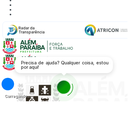
Acessibilidade
Mapa do Site
Política de Privacidade
Proteção de Dados - LGPD
Radar da
Transparência
Precisa de ajuda? Qualquer coisa, estou
por aqui!
Carregando...
Página Inicial
A Cidade