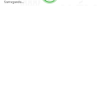
Carregando...
Página Inicial
A Cidade
Prefeitura
Poder Executivo
Secretarias
Estrutura Organizacional
Portal da Transparência
Serviços
Carta de Serviços
Notícias da Prefeitura
Pedido de Informação
Acesso à Ouvidoria
Acesso ao SEI!
Atendimento no WhatsApp
Mais Serviços