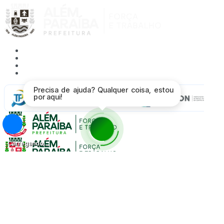
Acessibilidade
Mapa do Site
Política de Privacidade
Proteção de Dados - LGPD
Precisa de ajuda? Qualquer coisa, estou
Radar da
por aqui!
Transparência
Carregando...