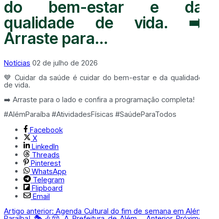
do bem-estar e da
qualidade de vida. ➡️
Arraste para...
Notícias
02 de julho de 2026
💙 Cuidar da saúde é cuidar do bem-estar e da qualidade
de vida.
➡️ Arraste para o lado e confira a programação completa!
#AlémParaíba #AtividadesFísicas #SaúdeParaTodos
Facebook
X
LinkedIn
Threads
Pinterest
WhatsApp
Telegram
Flipboard
Email
Artigo anterior: Agenda Cultural do fim de semana em Além
Paraíba! 🎭🎶🤠 A Prefeitura de Além...
Anterior
Próximo