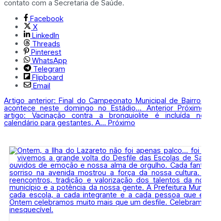
contato com a Secretaria de Saúde.
Facebook
X
LinkedIn
Threads
Pinterest
WhatsApp
Telegram
Flipboard
Email
Artigo anterior: Final do Campeonato Municipal de Bairros
acontece neste domingo no Estádio...
Anterior
Próximo
artigo: Vacinação contra a bronquiolite é incluída no
calendário para gestantes. A...
Próximo