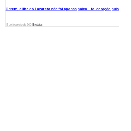
Ontem, a Ilha do Lazareto não foi apenas palco… foi coração pulsando no
15 de fevereiro de 2026
Notícias