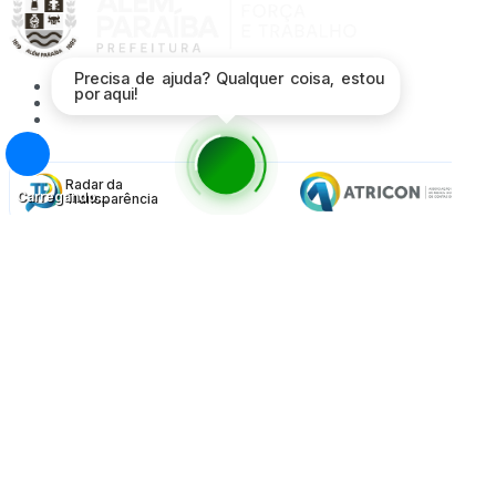
Precisa de ajuda? Qualquer coisa, estou
Acessibilidade
por aqui!
Mapa do Site
Política de Privacidade
Proteção de Dados - LGPD
Radar da
Carregando...
Transparência