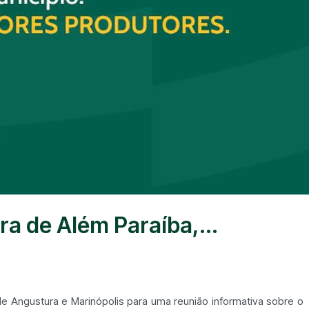
ra de Além Paraíba,...
e Angustura e Marinópolis para uma reunião informativa sobre o