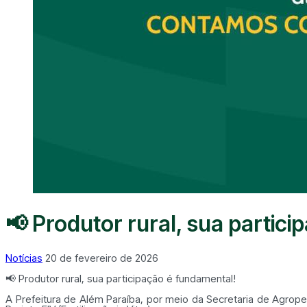
📢 Produtor rural, sua partici
Notícias
20 de fevereiro de 2026
📢 Produtor rural, sua participação é fundamental!
A Prefeitura de Além Paraíba, por meio da Secretaria de Agrop