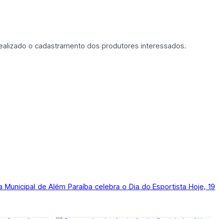
 realizado o cadastramento dos produtores interessados.
ra Municipal de Além Paraíba celebra o Dia do Esportista Hoje, 19