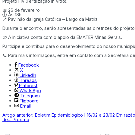
Projeto FIV (Fertilização in Vitro).
📅 26 de fevereiro
🕕 Às 18h
📍 Pavilhão da Igreja Católica – Largo da Matriz
Durante o encontro, serão apresentadas as diretrizes do projeto
🤝 A iniciativa conta com o apoio da EMATER Minas Gerais.
Participe e contribua para o desenvolvimento do nosso municípi
📞 Para mais informações, entre em contato com a Secretaria d
Facebook
X
LinkedIn
Threads
Pinterest
WhatsApp
Telegram
Flipboard
Email
Artigo anterior: Boletim Epidemiológico l 16/02 a 23/02 Em razã
de...
Próximo