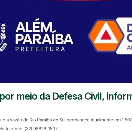
por meio da Defesa Civil, infor
a que a vazão do Rio Paraíba do Sul permanece atualmente em 1.50
o telefone: (32) 98828-1507.