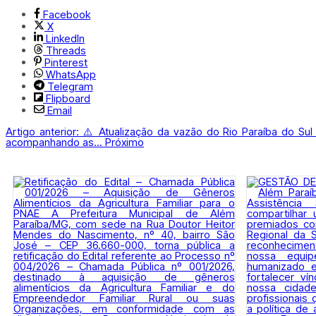
Facebook
X
LinkedIn
Threads
Pinterest
WhatsApp
Telegram
Flipboard
Email
Artigo anterior: ⚠️ Atualização da vazão do Rio Paraíba do Su
acompanhando as...
Próximo