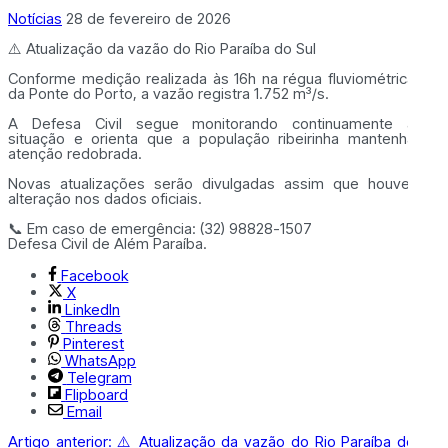
Notícias
28 de fevereiro de 2026
⚠️ Atualização da vazão do Rio Paraíba do Sul
Conforme medição realizada às 16h na régua fluviométrica
da Ponte do Porto, a vazão registra 1.752 m³/s.
A Defesa Civil segue monitorando continuamente a
situação e orienta que a população ribeirinha mantenha
atenção redobrada.
Novas atualizações serão divulgadas assim que houver
alteração nos dados oficiais.
📞 Em caso de emergência: (32) 98828-1507
Defesa Civil de Além Paraíba.
Facebook
X
LinkedIn
Threads
Pinterest
WhatsApp
Telegram
Flipboard
Email
Artigo anterior: ⚠️ Atualização da vazão do Rio Paraíba do