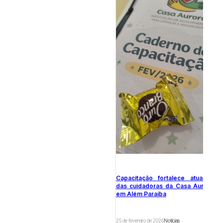
Capacitação fortalece atuação
das cuidadoras da Casa Aurora
em Além Paraíba
25 de fevereiro de 2026
Notícias