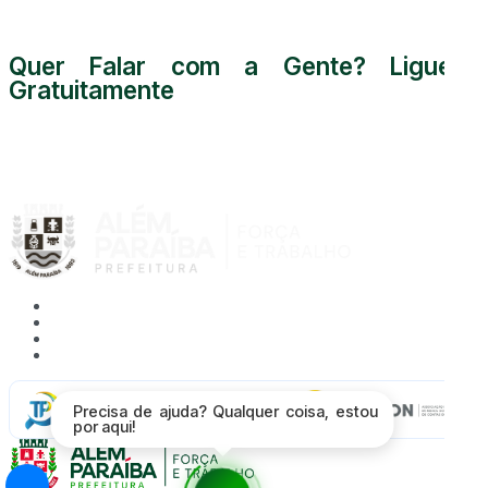
Quer Falar com a Gente? Ligue
Gratuitamente
0800 000 5255
Acessibilidade
Mapa do Site
Política de Privacidade
Proteção de Dados - LGPD
Radar da
Precisa de ajuda? Qualquer coisa, estou
Transparência
por aqui!