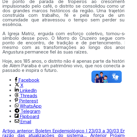
De ponto de parada de tropeiros ao crescimento
impulsionado pelo café, o distrito se consolidou como um
dos grandes marcos históricos da região. Uma trajetória
construída com trabalho, fé e pela força de uma
comunidade que atravessou o tempo sem perder sua
essência.
A Igreja Matriz, erguida com esforço coletivo, tornou-se
símbolo desse povo. O Morro do Cruzeiro segue como
ponto de encontro, de tradição e de pertencimento. E
mesmo com as transformações ao longo dos anos,
Angustura permanece fiel às suas raízes.
Hoje, aos 185 anos, o distrito não é apenas parte da história
de Além Paraíba é um patrimônio vivo, que nos conecta ao
passado e inspira o futuro.
Facebook
X
LinkedIn
Threads
Pinterest
WhatsApp
Telegram
Flipboard
Email
Artigo anterior: Boletim Epidemiológico l 23/03 a 30/03 Em
razão das atualizações do sistema...
Anterior
Próximo