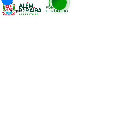
Carregando...
Página Inicial
A Cidade
Prefeitura
Poder Executivo
Secretarias
Estrutura Organizacional
Portal da Transparência
Serviços
Carta de Serviços
Notícias da Prefeitura
Pedido de Informação
Acesso à Ouvidoria
Acesso ao SEI!