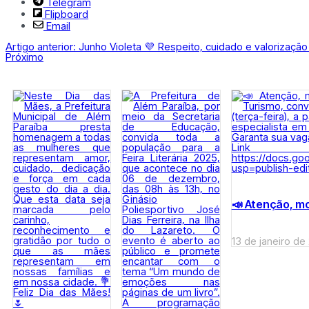
Telegram
Flipboard
Email
Artigo anterior: Junho Violeta 💜 Respeito, cuidado e valorizaç
Próximo
📣 Atenção, mo
13 de janeiro de