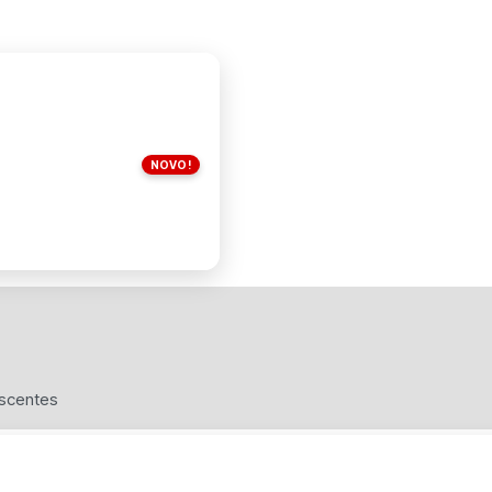
NOVO!
escentes